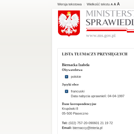
A
Wersja tekstowa
Wielkość tekstu
A
|
A
LISTA TŁUMACZY PRZYSIĘGŁYCH
Biernacka Izabela
Obywatelstwa
polskie
Języki obce
francuski
Data nabycia uprawnień: 04-04-1997
Dane korespondencyjne
Krupówki 8
05-500 Piaseczno
Tel:
(022) 757-20-090601 21 19 72
Email:
biernaccy@interia.pl