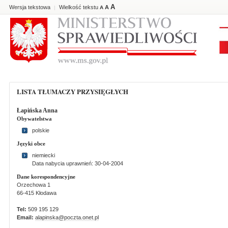
A
Wersja tekstowa
Wielkość tekstu
A
|
A
LISTA TŁUMACZY PRZYSIĘGŁYCH
Łapińska Anna
Obywatelstwa
polskie
Języki obce
niemiecki
Data nabycia uprawnień: 30-04-2004
Dane korespondencyjne
Orzechowa 1
66-415 Kłodawa
Tel:
509 195 129
Email:
alapinska@poczta.onet.pl