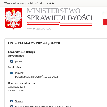
A
Wersja tekstowa
Wielkość tekstu
A
|
A
LISTA TŁUMACZY PRZYSIĘGŁYCH
Lewandowski Henryk
Obywatelstwa
polskie
Języki obce
rosyjski
Data nabycia uprawnień: 19-12-2002
Dane korespondencyjne
Gwarków 32/8
44-100 Gliwice
Szukaj
Lista wszystkich tlumaczy sortowanych wg miast