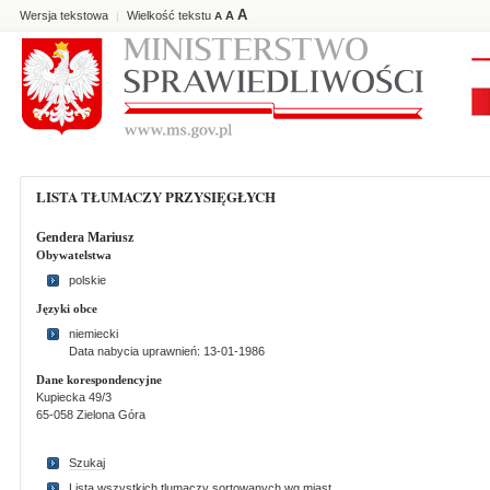
A
Wersja tekstowa
Wielkość tekstu
A
|
A
LISTA TŁUMACZY PRZYSIĘGŁYCH
Gendera Mariusz
Obywatelstwa
polskie
Języki obce
niemiecki
Data nabycia uprawnień: 13-01-1986
Dane korespondencyjne
Kupiecka 49/3
65-058 Zielona Góra
Szukaj
Lista wszystkich tlumaczy sortowanych wg miast