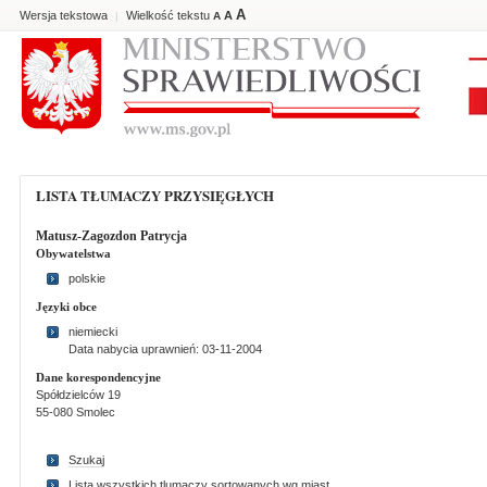
A
Wersja tekstowa
Wielkość tekstu
A
|
A
LISTA TŁUMACZY PRZYSIĘGŁYCH
Matusz-Zagozdon Patrycja
Obywatelstwa
polskie
Języki obce
niemiecki
Data nabycia uprawnień: 03-11-2004
Dane korespondencyjne
Spółdzielców 19
55-080 Smolec
Szukaj
Lista wszystkich tlumaczy sortowanych wg miast