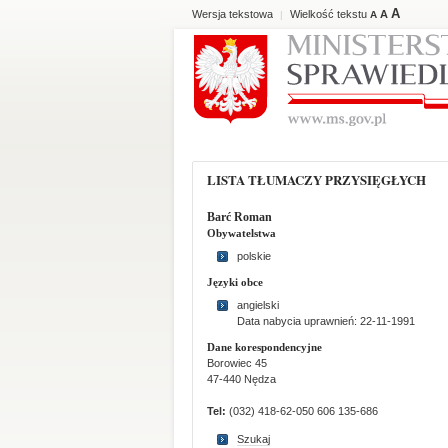
A
Wersja tekstowa
Wielkość tekstu
A
|
A
LISTA TŁUMACZY PRZYSIĘGŁYCH
Barć Roman
Obywatelstwa
polskie
Języki obce
angielski
Data nabycia uprawnień: 22-11-1991
Dane korespondencyjne
Borowiec 45
47-440 Nędza
Tel:
(032) 418-62-050 606 135-686
Szukaj