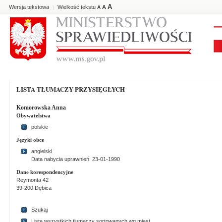
A
Wersja tekstowa
Wielkość tekstu
A
|
A
LISTA TŁUMACZY PRZYSIĘGŁYCH
Komorowska Anna
Obywatelstwa
polskie
Języki obce
angielski
Data nabycia uprawnień: 23-01-1990
Dane korespondencyjne
Reymonta 42
39-200 Dębica
Szukaj
Lista wszystkich tlumaczy sortowanych wg miast