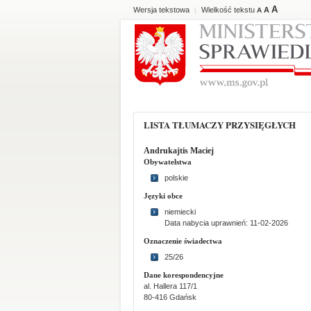
A
Wersja tekstowa
Wielkość tekstu
A
|
A
LISTA TŁUMACZY PRZYSIĘGŁYCH
Andrukajtis Maciej
Obywatelstwa
polskie
Języki obce
niemiecki
Data nabycia uprawnień: 11-02-2026
Oznaczenie świadectwa
25/26
Dane korespondencyjne
al. Hallera 117/1
80-416 Gdańsk