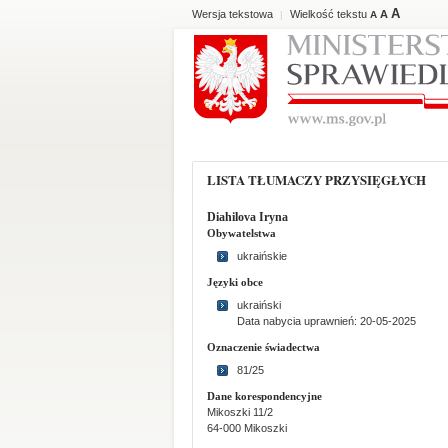
A
Wersja tekstowa
Wielkość tekstu
A
|
A
LISTA TŁUMACZY PRZYSIĘGŁYCH
Diahilova Iryna
Obywatelstwa
ukraińskie
Języki obce
ukraiński
Data nabycia uprawnień: 20-05-2025
Oznaczenie świadectwa
81/25
Dane korespondencyjne
Mikoszki 11/2
64-000 Mikoszki