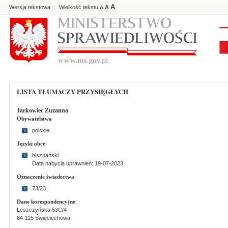
A
Wersja tekstowa
Wielkość tekstu
A
|
A
LISTA TŁUMACZY PRZYSIĘGŁYCH
Jarkowiec Zuzanna
Obywatelstwa
polskie
Języki obce
hiszpański
Data nabycia uprawnień: 19-07-2023
Oznaczenie świadectwa
73/23
Dane korespondencyjne
Leszczyńska 53C/4
64-115 Święciechowa