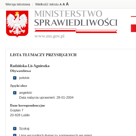
A
Wersja tekstowa
Wielkość tekstu
A
|
A
LISTA TŁUMACZY PRZYSIĘGŁYCH
Radzińska-Lis Agnieszka
Obywatelstwa
polskie
Języki obce
angielski
Data nabycia uprawnień: 28-01-2004
Dane korespondencyjne
Goplan 7
20-828 Lublin
Szukaj
Lista wszystkich tlumaczy sortowanych wg miast