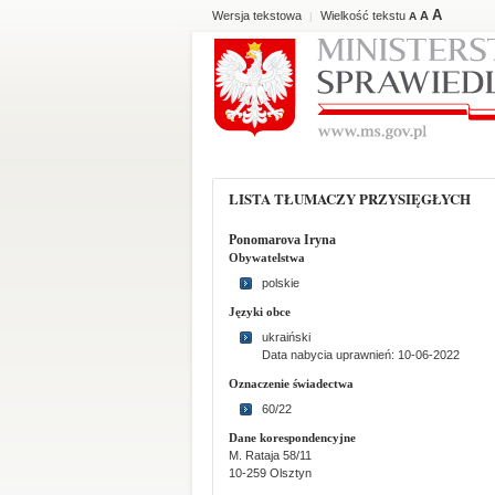
A
Wersja tekstowa
Wielkość tekstu
A
|
A
LISTA TŁUMACZY PRZYSIĘGŁYCH
Ponomarova Iryna
Obywatelstwa
polskie
Języki obce
ukraiński
Data nabycia uprawnień: 10-06-2022
Oznaczenie świadectwa
60/22
Dane korespondencyjne
M. Rataja 58/11
10-259 Olsztyn