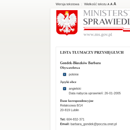
A
Wersja tekstowa
Wielkość tekstu
A
|
A
LISTA TŁUMACZY PRZYSIĘGŁYCH
Gondek-Błaszków Barbara
Obywatelstwa
polskie
Języki obce
angielski
Data nabycia uprawnień: 26-01-2005
Dane korespondencyjne
Relaksowa 8/14
20-819 Lublin
Tel:
604-832-371
Email:
barbara_gondek@poczta.onet.pl