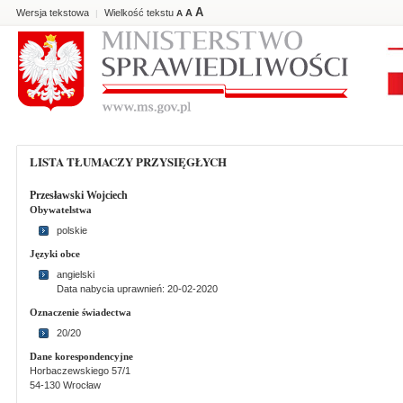
A
Wersja tekstowa
Wielkość tekstu
A
|
A
LISTA TŁUMACZY PRZYSIĘGŁYCH
Przesławski Wojciech
Obywatelstwa
polskie
Języki obce
angielski
Data nabycia uprawnień: 20-02-2020
Oznaczenie świadectwa
20/20
Dane korespondencyjne
Horbaczewskiego 57/1
54-130 Wrocław