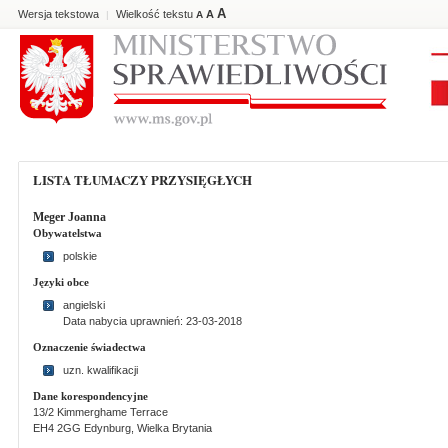
A
Wersja tekstowa
Wielkość tekstu
A
|
A
LISTA TŁUMACZY PRZYSIĘGŁYCH
Meger Joanna
Obywatelstwa
polskie
Języki obce
angielski
Data nabycia uprawnień: 23-03-2018
Oznaczenie świadectwa
uzn. kwalifikacji
Dane korespondencyjne
13/2 Kimmerghame Terrace
EH4 2GG Edynburg, Wielka Brytania