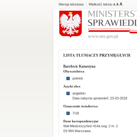
A
Wersja tekstowa
Wielkość tekstu
A
|
A
LISTA TŁUMACZY PRZYSIĘGŁYCH
Barchwic Katarzyna
Obywatelstwa
polskie
Języki obce
angielski
Data nabycia uprawnień: 23-03-2018
Oznaczenie świadectwa
7/18
Dane korespondencyjne
Wał Miedzeszyński 414a seg. 2 m. 2
03-994 Warszawa