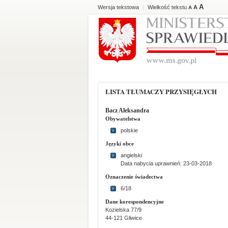
A
Wersja tekstowa
Wielkość tekstu
A
|
A
LISTA TŁUMACZY PRZYSIĘGŁYCH
Bacz Aleksandra
Obywatelstwa
polskie
Języki obce
angielski
Data nabycia uprawnień: 23-03-2018
Oznaczenie świadectwa
6/18
Dane korespondencyjne
Kozielska 77/9
44-121 Gliwice