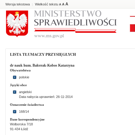
A
Wersja tekstowa
Wielkość tekstu
A
|
A
LISTA TŁUMACZY PRZYSIĘGŁYCH
dr nauk hum. Balcerak-Kobos Katarzyna
Obywatelstwa
polskie
Języki obce
angielski
Data nabycia uprawnień: 26-11-2014
Oznaczenie świadectwa
168/14
Dane korespondencyjne
Wolborska 7/18
91-434 Łódź