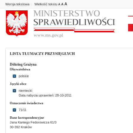
A
Wersja tekstowa
Wielkość tekstu
A
|
A
LISTA TŁUMACZY PRZYSIĘGŁYCH
Döhring Grażyna
Obywatelstwa
polskie
Języki obce
niemiecki
Data nabycia uprawnień: 28-10-2011
Oznaczenie świadectwa
71/11
Dane korespondencyjne
Jana Kantego Fedorowicza 61/3
30-392 Kraków