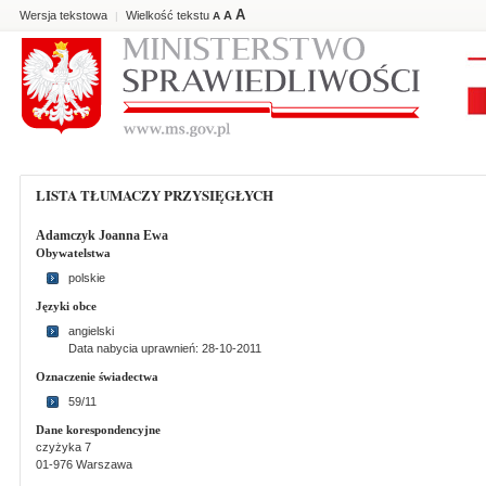
A
Wersja tekstowa
Wielkość tekstu
A
|
A
LISTA TŁUMACZY PRZYSIĘGŁYCH
Adamczyk Joanna Ewa
Obywatelstwa
polskie
Języki obce
angielski
Data nabycia uprawnień: 28-10-2011
Oznaczenie świadectwa
59/11
Dane korespondencyjne
czyżyka 7
01-976 Warszawa