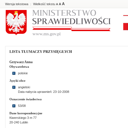
A
Wersja tekstowa
Wielkość tekstu
A
|
A
LISTA TŁUMACZY PRZYSIĘGŁYCH
Grzywacz Anna
Obywatelstwa
polskie
Języki obce
angielski
Data nabycia uprawnień: 23-10-2008
Oznaczenie świadectwa
53/08
Dane korespondencyjne
Kiwerskiego 3 m 77
20-240 Lublin