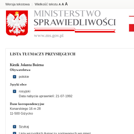
A
Wersja tekstowa
Wielkość tekstu
A
|
A
LISTA TŁUMACZY PRZYSIĘGŁYCH
Kiezik Jolanta Bożena
Obywatelstwa
polskie
Języki obce
rosyjski
Data nabycia uprawnień: 21-07-1992
Dane korespondencyjne
Konarskiego 16 m 28
11-500 Giżycko
Szukaj
Lista wszystkich tlumaczy sortowanych wg miast