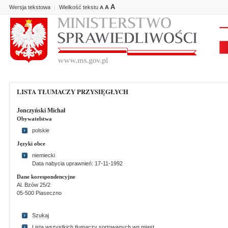
A
Wersja tekstowa
Wielkość tekstu
A
|
A
LISTA TŁUMACZY PRZYSIĘGŁYCH
Jonczyński Michał
Obywatelstwa
polskie
Języki obce
niemiecki
Data nabycia uprawnień: 17-11-1992
Dane korespondencyjne
Al. Bzów 25/2
05-500 Piaseczno
Szukaj
Lista wszystkich tlumaczy sortowanych wg miast