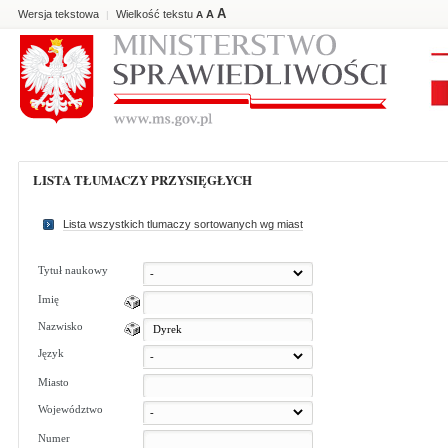
A
Wersja tekstowa
Wielkość tekstu
A
|
A
LISTA TŁUMACZY PRZYSIĘGŁYCH
Lista wszystkich tlumaczy sortowanych wg miast
Tytuł naukowy
Imię
Nazwisko
Język
Miasto
Województwo
Numer