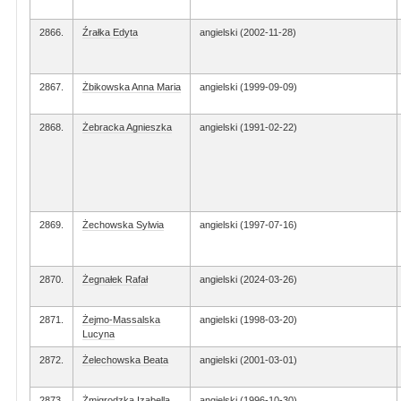
2866.
Źrałka Edyta
angielski (2002-11-28)
2867.
Żbikowska Anna Maria
angielski (1999-09-09)
2868.
Żebracka Agnieszka
angielski (1991-02-22)
2869.
Żechowska Sylwia
angielski (1997-07-16)
2870.
Żegnałek Rafał
angielski (2024-03-26)
2871.
Żejmo-Massalska
angielski (1998-03-20)
Lucyna
2872.
Żelechowska Beata
angielski (2001-03-01)
2873.
Żmigrodzka Izabella
angielski (1996-10-30)