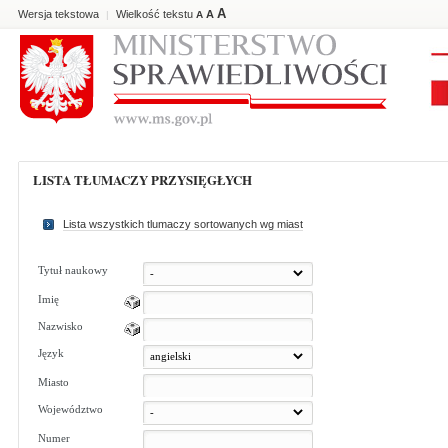
A
Wersja tekstowa
Wielkość tekstu
A
|
A
LISTA TŁUMACZY PRZYSIĘGŁYCH
Lista wszystkich tlumaczy sortowanych wg miast
Tytuł naukowy
Imię
Nazwisko
Język
Miasto
Województwo
Numer