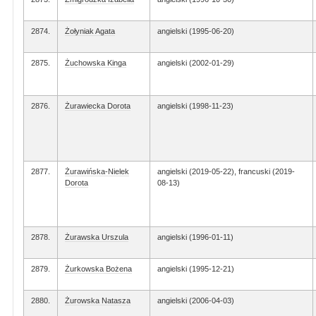
2874.
Żołyniak Agata
angielski (1995-06-20)
2875.
Żuchowska Kinga
angielski (2002-01-29)
2876.
Żurawiecka Dorota
angielski (1998-11-23)
2877.
Żurawińska-Nielek
angielski (2019-05-22), francuski (2019-
Dorota
08-13)
2878.
Żurawska Urszula
angielski (1996-01-11)
2879.
Żurkowska Bożena
angielski (1995-12-21)
2880.
Żurowska Natasza
angielski (2006-04-03)