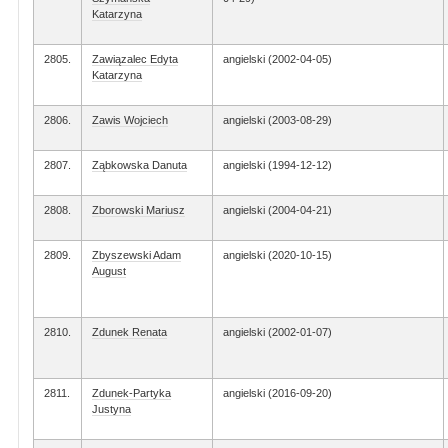
Katarzyna
2805.
Zawiązalec Edyta
angielski (2002-04-05)
Katarzyna
2806.
Zawis Wojciech
angielski (2003-08-29)
2807.
Ząbkowska Danuta
angielski (1994-12-12)
2808.
Zborowski Mariusz
angielski (2004-04-21)
2809.
Zbyszewski Adam
angielski (2020-10-15)
August
2810.
Zdunek Renata
angielski (2002-01-07)
2811.
Zdunek-Partyka
angielski (2016-09-20)
Justyna