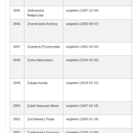
2845.
Złotkowska
angielski (1987-12-04)
Małgorzata
2846.
Znamirowski Andrzej
angielski (2003-08-07)
2847.
Znaniecki Przemysław
angielski (1991-04-03)
2848.
Zorko Aleksandra
angielski (2024-03-26)
2849.
Zubala Kamila
angielski (2018-03-23)
2850.
Zubel-Starypan Marta
angielski (1997-02-18)
2851.
Zuchniewicz Paula
angielski (2005-01-24)
2852.
Zumkowska Grażyna
angielski (1979-12-05)