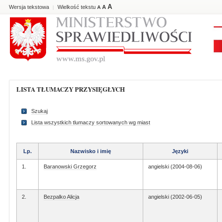
A
Wersja tekstowa
Wielkość tekstu
A
|
A
LISTA TŁUMACZY PRZYSIĘGŁYCH
Szukaj
Lista wszystkich tlumaczy sortowanych wg miast
Lp.
Nazwisko i imię
Języki
1.
Baranowski Grzegorz
angielski (2004-08-06)
2.
Bezpalko Alicja
angielski (2002-06-05)