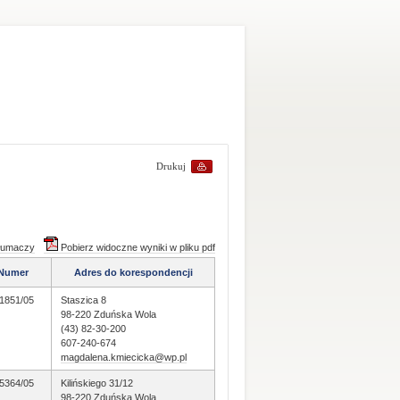
Drukuj
tłumaczy
Pobierz widoczne wyniki w pliku pdf
Numer
Adres do korespondencji
1851/05
Staszica 8
98-220 Zduńska Wola
(43) 82-30-200
607-240-674
magdalena.kmiecicka@wp.pl
5364/05
Kilińskiego 31/12
98-220 Zduńska Wola