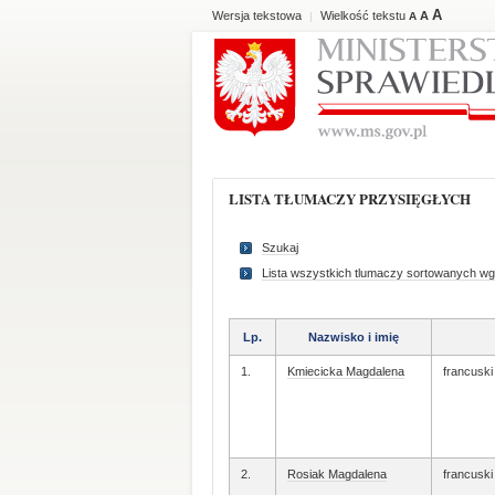
A
Wersja tekstowa
Wielkość tekstu
A
|
A
LISTA TŁUMACZY PRZYSIĘGŁYCH
Szukaj
Lista wszystkich tlumaczy sortowanych wg
Lp.
Nazwisko i imię
1.
Kmiecicka Magdalena
francuski
2.
Rosiak Magdalena
francuski