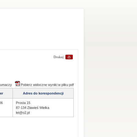
Drukuj
tłumaczy
Pobierz widoczne wyniki w pliku pdf
er
Adres do korespondencji
06
Prosta 15
87-134 Zławieś Wielka
let@o2.pl