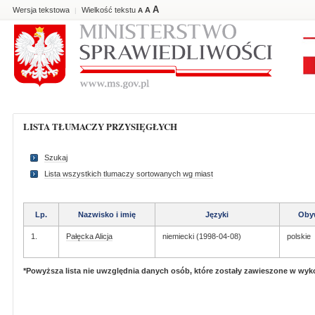
A
Wersja tekstowa
Wielkość tekstu
A
|
A
LISTA TŁUMACZY PRZYSIĘGŁYCH
Szukaj
Lista wszystkich tlumaczy sortowanych wg miast
Lp.
Nazwisko i imię
Języki
Oby
1.
Pałęcka Alicja
niemiecki (1998-04-08)
polskie
*Powyższa lista nie uwzględnia danych osób, które zostały zawieszone w wy