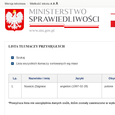
A
Wersja tekstowa
Wielkość tekstu
A
|
A
LISTA TŁUMACZY PRZYSIĘGŁYCH
Szukaj
Lista wszystkich tlumaczy sortowanych wg miast
Lp.
Nazwisko i imię
Języki
Obyw
1.
Nowicki Zbigniew
angielski (1997-02-28)
polskie
*Powyższa lista nie uwzględnia danych osób, które zostały zawieszone w wy