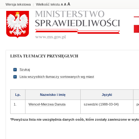
A
Wersja tekstowa
Wielkość tekstu
A
|
A
LISTA TŁUMACZY PRZYSIĘGŁYCH
Szukaj
Lista wszystkich tlumaczy sortowanych wg miast
Lp.
Nazwisko i imię
Języki
1.
Wencel-Mierzwa Danuta
szwedzki (1988-03-04)
p
*Powyższa lista nie uwzględnia danych osób, które zostały zawieszone w wy