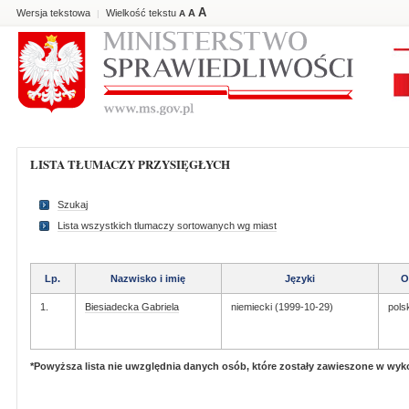
A
Wersja tekstowa
Wielkość tekstu
A
|
A
LISTA TŁUMACZY PRZYSIĘGŁYCH
Szukaj
Lista wszystkich tlumaczy sortowanych wg miast
Lp.
Nazwisko i imię
Języki
O
1.
Biesiadecka Gabriela
niemiecki (1999-10-29)
pols
*Powyższa lista nie uwzględnia danych osób, które zostały zawieszone w wy