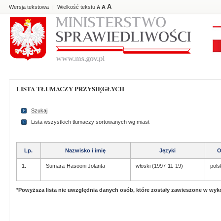
A
Wersja tekstowa
Wielkość tekstu
A
|
A
LISTA TŁUMACZY PRZYSIĘGŁYCH
Szukaj
Lista wszystkich tlumaczy sortowanych wg miast
Lp.
Nazwisko i imię
Języki
O
1.
Sumara-Hasooni Jolanta
włoski (1997-11-19)
pols
*Powyższa lista nie uwzględnia danych osób, które zostały zawieszone w wy