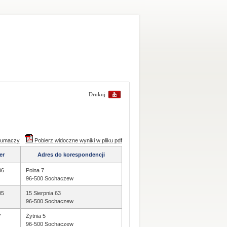
Drukuj
tłumaczy
Pobierz widoczne wyniki w pliku pdf
er
Adres do korespondencji
06
Polna 7
96-500 Sochaczew
05
15 Sierpnia 63
96-500 Sochaczew
7
Żytnia 5
96-500 Sochaczew