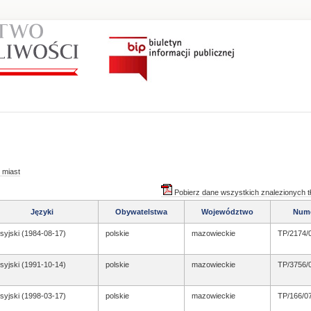
 miast
Pobierz dane wszystkich znalezionych 
Języki
Obywatelstwa
Województwo
Num
syjski (1984-08-17)
polskie
mazowieckie
TP/2174/
syjski (1991-10-14)
polskie
mazowieckie
TP/3756/
syjski (1998-03-17)
polskie
mazowieckie
TP/166/0