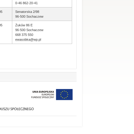
0-46 862-20-41
05
Senatorska 2/98
96-500 Sochaczew
05
Żuków 86 E
96-500 Sochaczew
668 375 550
ewasobka@wp.pl