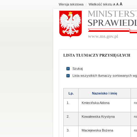
A
Wersja tekstowa
Wielkość tekstu
A
|
A
LISTA TŁUMACZY PRZYSIĘGŁYCH
Szukaj
Lista wszystkich tlumaczy sortowanych wg
Lp.
Nazwisko i imię
1.
Kmiecińska Aldona
ro
2.
Kowalewska Krystyna
ro
3.
Maciejewska Bożena
ro