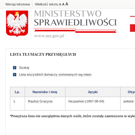
A
Wersja tekstowa
Wielkość tekstu
A
|
A
LISTA TŁUMACZY PRZYSIĘGŁYCH
Szukaj
Lista wszystkich tlumaczy sortowanych wg miast
Lp.
Nazwisko i imię
Języki
Oby
1.
Rauhut Grażyna
hiszpański (1997-08-04)
polskie
*Powyższa lista nie uwzględnia danych osób, które zostały zawieszone w wy