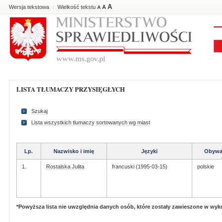
A
Wersja tekstowa
Wielkość tekstu
A
|
A
LISTA TŁUMACZY PRZYSIĘGŁYCH
Szukaj
Lista wszystkich tlumaczy sortowanych wg miast
Lp.
Nazwisko i imię
Języki
Obywa
1.
Rostalska Julita
francuski (1995-03-15)
polskie
*Powyższa lista nie uwzględnia danych osób, które zostały zawieszone w wy