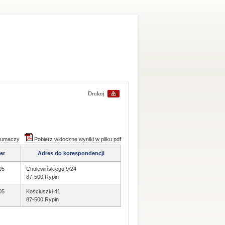
Drukuj
tłumaczy
Pobierz widoczne wyniki w pliku pdf
er
Adres do korespondencji
05
Cholewińskiego 9/24
87-500 Rypin
05
Kościuszki 41
87-500 Rypin