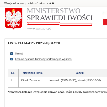
A
Wersja tekstowa
Wielkość tekstu
A
|
A
LISTA TŁUMACZY PRZYSIĘGŁYCH
Szukaj
Lista wszystkich tlumaczy sortowanych wg miast
Lp.
Nazwisko i imię
Języki
1.
Klimek Zuzanna
francuski (1995-10-30), włoski (1995-10-30)
*Powyższa lista nie uwzględnia danych osób, które zostały zawieszone w wy