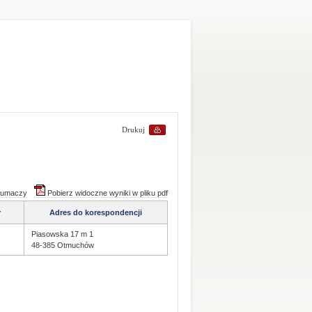
Drukuj
tłumaczy
Pobierz widoczne wyniki w pliku pdf
r
Adres do korespondencji
Piasowska 17 m 1
48-385 Otmuchów