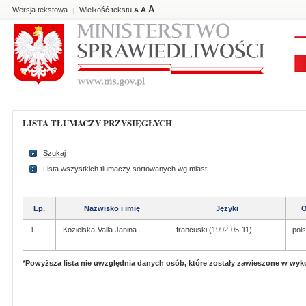
A
Wersja tekstowa
Wielkość tekstu
A
|
A
LISTA TŁUMACZY PRZYSIĘGŁYCH
Szukaj
Lista wszystkich tlumaczy sortowanych wg miast
Lp.
Nazwisko i imię
Języki
O
1.
Kozielska-Valla Janina
francuski (1992-05-11)
pols
*Powyższa lista nie uwzględnia danych osób, które zostały zawieszone w wy