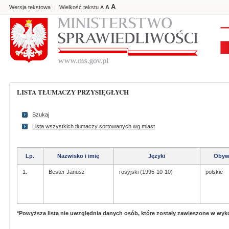
A
Wersja tekstowa
Wielkość tekstu
A
|
A
LISTA TŁUMACZY PRZYSIĘGŁYCH
Szukaj
Lista wszystkich tlumaczy sortowanych wg miast
Lp.
Nazwisko i imię
Języki
Obyw
1.
Bester Janusz
rosyjski (1995-10-10)
polskie
*Powyższa lista nie uwzględnia danych osób, które zostały zawieszone w wy