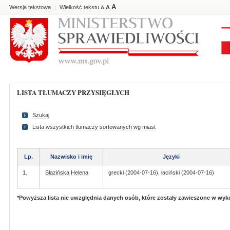
A
Wersja tekstowa
Wielkość tekstu
A
|
A
LISTA TŁUMACZY PRZYSIĘGŁYCH
Szukaj
Lista wszystkich tlumaczy sortowanych wg miast
Lp.
Nazwisko i imię
Języki
1.
Błazińska Helena
grecki (2004-07-16), łaciński (2004-07-16)
*Powyższa lista nie uwzględnia danych osób, które zostały zawieszone w wy