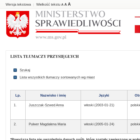
A
Wersja tekstowa
Wielkość tekstu
A
|
A
LISTA TŁUMACZY PRZYSIĘGŁYCH
Szukaj
Lista wszystkich tlumaczy sortowanych wg miast
Lp.
Nazwisko i imię
Języki
Ob
1.
Juszczak-Szwed Anna
włoski (2003-01-21)
polski
2.
Pulwer Magdalena Maria
włoski (2005-01-24)
polski
*Powyższa lista nie uwzględnia danych osób, które zostały zawieszone w wy