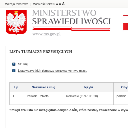
A
Wersja tekstowa
Wielkość tekstu
A
|
A
LISTA TŁUMACZY PRZYSIĘGŁYCH
Szukaj
Lista wszystkich tlumaczy sortowanych wg miast
Lp.
Nazwisko i imię
Języki
Oby
1.
Pawlak Elżbieta
niemiecki (1997-03-20)
polskie
*Powyższa lista nie uwzględnia danych osób, które zostały zawieszone w wy