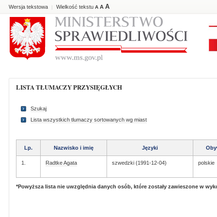
A
Wersja tekstowa
Wielkość tekstu
A
|
A
LISTA TŁUMACZY PRZYSIĘGŁYCH
Szukaj
Lista wszystkich tlumaczy sortowanych wg miast
Lp.
Nazwisko i imię
Języki
Oby
1.
Radtke Agata
szwedzki (1991-12-04)
polskie
*Powyższa lista nie uwzględnia danych osób, które zostały zawieszone w wy