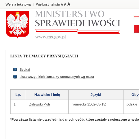
A
Wersja tekstowa
Wielkość tekstu
A
|
A
LISTA TŁUMACZY PRZYSIĘGŁYCH
Szukaj
Lista wszystkich tlumaczy sortowanych wg miast
Lp.
Nazwisko i imię
Języki
Oby
1.
Zalewski Piotr
niemiecki (2002-05-15)
polskie
*Powyższa lista nie uwzględnia danych osób, które zostały zawieszone w wy