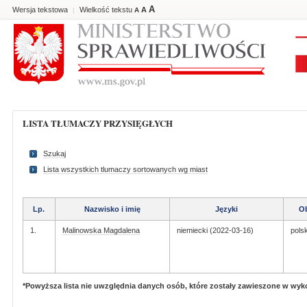
A
Wersja tekstowa
Wielkość tekstu
A
|
A
LISTA TŁUMACZY PRZYSIĘGŁYCH
Szukaj
Lista wszystkich tlumaczy sortowanych wg miast
Lp.
Nazwisko i imię
Języki
O
1.
Malinowska Magdalena
niemiecki (2022-03-16)
pols
*Powyższa lista nie uwzględnia danych osób, które zostały zawieszone w wy