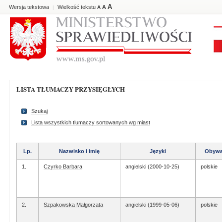
A
Wersja tekstowa
Wielkość tekstu
A
|
A
LISTA TŁUMACZY PRZYSIĘGŁYCH
Szukaj
Lista wszystkich tlumaczy sortowanych wg miast
Lp.
Nazwisko i imię
Języki
Obywa
1.
Czyrko Barbara
angielski (2000-10-25)
polskie
2.
Szpakowska Małgorzata
angielski (1999-05-06)
polskie