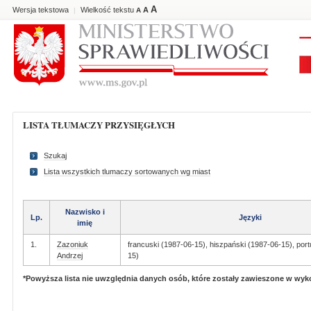
A
Wersja tekstowa
Wielkość tekstu
A
|
A
LISTA TŁUMACZY PRZYSIĘGŁYCH
Szukaj
Lista wszystkich tlumaczy sortowanych wg miast
Nazwisko i
Lp.
Języki
imię
1.
Zazoniuk
francuski (1987-06-15), hiszpański (1987-06-15), port
Andrzej
15)
*Powyższa lista nie uwzględnia danych osób, które zostały zawieszone w wy