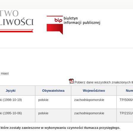
 miast
Pobierz dane wszystkich znalezionych 
Języki
Obywatelstwa
Województwo
Num
ki (1998-10-19)
polskie
zachodniopomorskie
TP/5066/
ki (1995-10-06)
polskie
zachodniopomorskie
TP/2151/
, które zostały zawieszone w wykonywaniu czynności tłumacza przysięgłego.