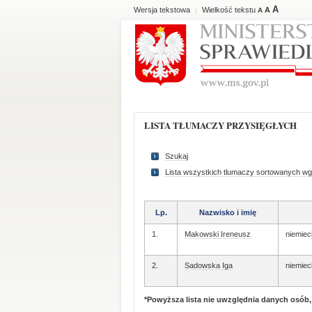
A
Wersja tekstowa
Wielkość tekstu
A
|
A
LISTA TŁUMACZY PRZYSIĘGŁYCH
Szukaj
Lista wszystkich tlumaczy sortowanych wg
Lp.
Nazwisko i imię
1.
Makowski Ireneusz
niemiec
2.
Sadowska Iga
niemiec
*Powyższa lista nie uwzględnia danych osób