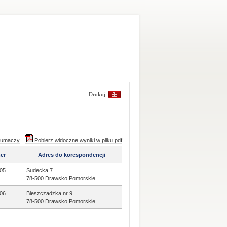
Drukuj
tłumaczy
Pobierz widoczne wyniki w pliku pdf
er
Adres do korespondencji
05
Sudecka 7
78-500 Drawsko Pomorskie
06
Bieszczadzka nr 9
78-500 Drawsko Pomorskie